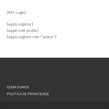
[RM_Login]
[wppb-register]
[wppb-edit-profile]
[wppb-register role=”author”]
QUEM SOMOS
POLÍTICA DE PRIVACIDADE