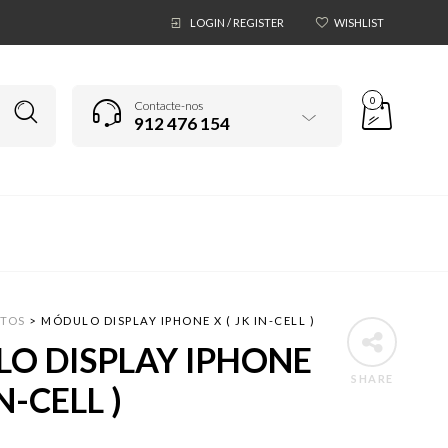
LOGIN / REGISTER
WISHLIST
0
Contacte-nos
912 476 154
TOS
>
MÓDULO DISPLAY IPHONE X ( JK IN-CELL )
O DISPLAY IPHONE
SHARE
IN-CELL )