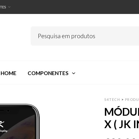
TES
 HOME
COMPONENTES
S4TECH
>
PRODU
MÓDUL
X ( JK 