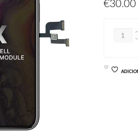
€
30.00
QUANTIDA
DE
MÓDULO
DISPLAY
IPHONE
X
(
JK
ADICIO
IN-
CELL
)