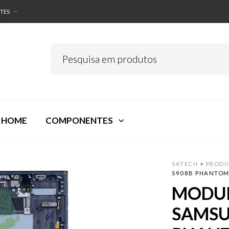
TES
 HOME
COMPONENTES
S4TECH
>
PRODU
S908B PHANTOM
MODUL
SAMSU