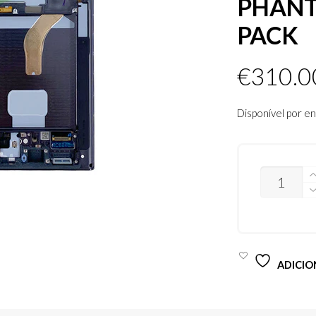
PHANT
PACK
€
310.0
Disponível por 
QUANTIDA
DE
MODULO
DISPLAY
SAMSUNG
S22
ULTRA
S908B
ADICIO
PHANTOM
BLACK
SERVICE
PACK