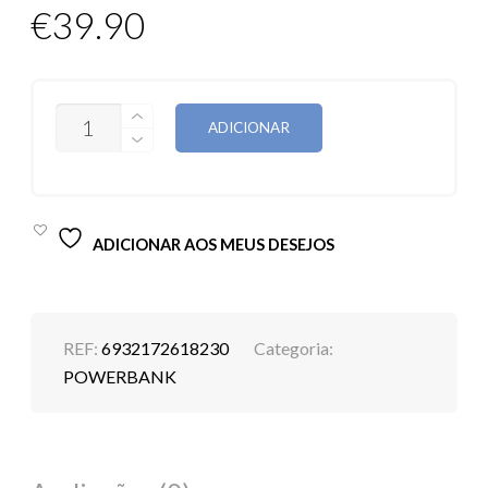
€
39.90
QUANTIDADE
ADICIONAR
DE
POWERBANK
BASEUS
BIPOW
30000MAH
15W
ADICIONAR AOS MEUS DESEJOS
REF:
6932172618230
Categoria:
POWERBANK