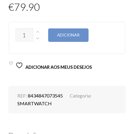
€
79.90
QUANTIDADE
ADICIONAR
DE
SMARTWATCH
COOL
ADVENTURE
AMOLED
CINZA
ADICIONAR AOS MEUS DESEJOS
REF:
8434847073545
Categoria:
SMARTWATCH