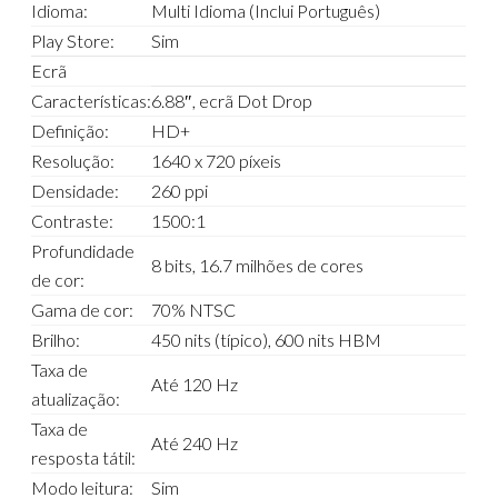
Idioma:
Multi Idioma (Inclui Português)
Play Store:
Sim
Ecrã
Características:
6.88″, ecrã Dot Drop
Definição:
HD+
Resolução:
1640 x 720 píxeis
Densidade:
260 ppi
Contraste:
1500:1
Profundidade
8 bits, 16.7 milhões de cores
de cor:
Gama de cor:
70% NTSC
Brilho:
450 nits (típico), 600 nits HBM
Taxa de
Até 120 Hz
atualização:
Taxa de
Até 240 Hz
resposta tátil:
Modo leitura:
Sim