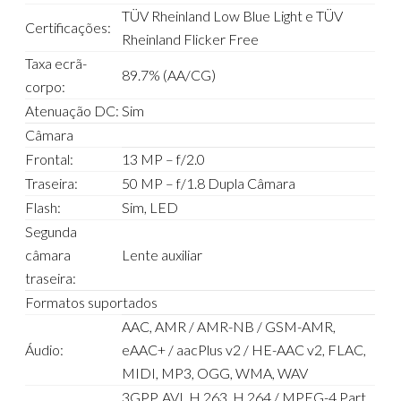
TÜV Rheinland Low Blue Light e TÜV
Certificações:
Rheinland Flicker Free
Taxa ecrã-
89.7% (AA/CG)
corpo:
Atenuação DC:
Sim
Câmara
Frontal:
13 MP – f/2.0
Traseira:
50 MP – f/1.8 Dupla Câmara
Flash:
Sim, LED
Segunda
câmara
Lente auxiliar
traseira:
Formatos suportados
AAC, AMR / AMR-NB / GSM-AMR,
Áudio:
eAAC+ / aacPlus v2 / HE-AAC v2, FLAC,
MIDI, MP3, OGG, WMA, WAV
3GPP, AVI, H.263, H.264 / MPEG-4 Part