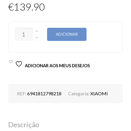
€
139.90
QUANTIDADE
ADICIONAR
DE
XIAOMI
REDMI
14C
8GB
128GB
ADICIONAR AOS MEUS DESEJOS
MIDNIGHT
BLACK
REF:
6941812798218
Categoria:
XIAOMI
Descrição