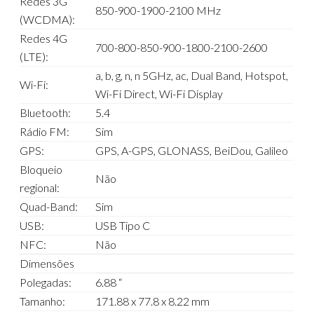
Redes 3G
850-900-1900-2100 MHz
(WCDMA):
Redes 4G
700-800-850-900-1800-2100-2600
(LTE):
a, b, g, n, n 5GHz, ac, Dual Band, Hotspot,
Wi-Fi:
Wi-Fi Direct, Wi-Fi Display
Bluetooth:
5.4
Rádio FM:
Sim
GPS:
GPS, A-GPS, GLONASS, BeiDou, Galileo
Bloqueio
Não
regional:
Quad-Band:
Sim
USB:
USB Tipo C
NFC:
Não
Dimensões
Polegadas:
6.88 “
Tamanho:
171.88 x 77.8 x 8.22 mm