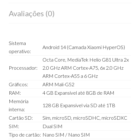
Avaliações (0)
Sistema
Android 14 (Camada Xiaomi HyperOS)
operativo:
Octa Core, MediaTek Helio G81 Ultra 2x
Processador:
2.0 GHz ARM Cortex-A75, 6x 2.0 GHz
ARM Cortex-A55 a 6 GHz
Gráficos:
ARM Mali-G52
RAM:
4 GB Expansível até 8GB de RAM
Memória
128 GB Expansível via SD até 1TB
interna:
Cartão SD:
Sim, microSD, microSDHC, microSDXC
SIM:
Dual SIM
Tipo de cartão:
Nano SIM / Nano SIM