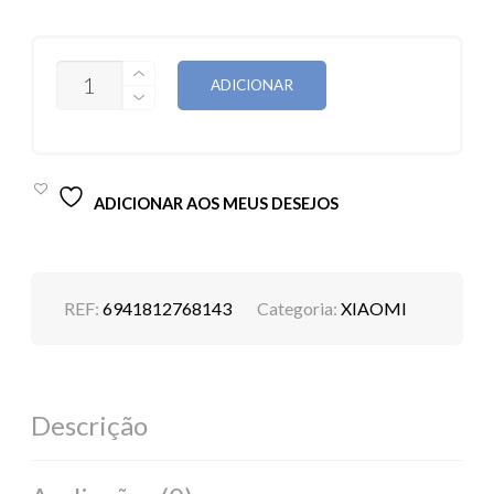
QUANTIDADE
ADICIONAR
DE
XIAOMI
REDMI
A3
4GB
128GB
ADICIONAR AOS MEUS DESEJOS
REF:
6941812768143
Categoria:
XIAOMI
Descrição