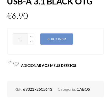
USB-A 3.1 BLACK OTG
€
6.90
QUANTIDADE
ADICIONAR
DE
ADAPTADOR
BASEUS
SERIE
INGENUITY
USB-
ADICIONAR AOS MEUS DESEJOS
C
TO
USB-
A
3.1
BLACK
REF:
6932172605643
Categoria:
CABOS
OTG