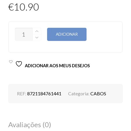
€
10.90
QUANTIDADE
ADICIONAR
DE
CABO
RIXUS
RXUC21L
USB-
C
ADICIONAR AOS MEUS DESEJOS
TO
LIGHTNING
1M
30W
REF:
8721184761441
Categoria:
CABOS
Avaliações (0)