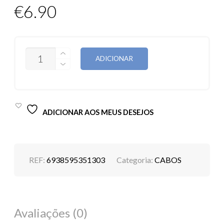
€
6.90
QUANTIDADE
ADICIONAR
DE
CABO
DEVIA
KINTONE
BULK
2.1A
ADICIONAR AOS MEUS DESEJOS
1M
MICRO-
USB
REF:
6938595351303
Categoria:
CABOS
Avaliações (0)