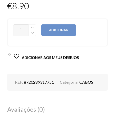
€
8.90
QUANTIDADE
ADICIONAR
DE
CABO
RIXUS
RXUC18L
USB-
C
ADICIONAR AOS MEUS DESEJOS
TO
LIGHTNING
1M
20W
REF:
8720289317751
Categoria:
CABOS
Avaliações (0)