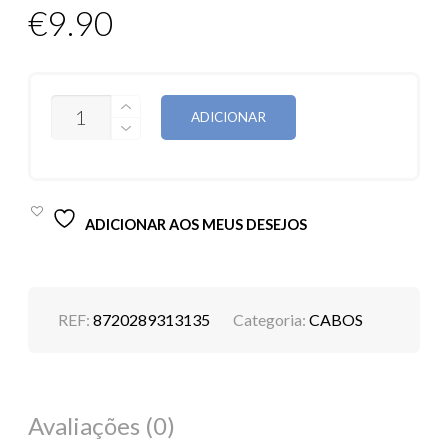
€
9.90
QUANTIDADE
ADICIONAR
DE
CABO
RIXUS
RXUC15C
TYPE-
C
ADICIONAR AOS MEUS DESEJOS
TYPE-
C
1M
60W
REF:
8720289313135
Categoria:
CABOS
Avaliações (0)